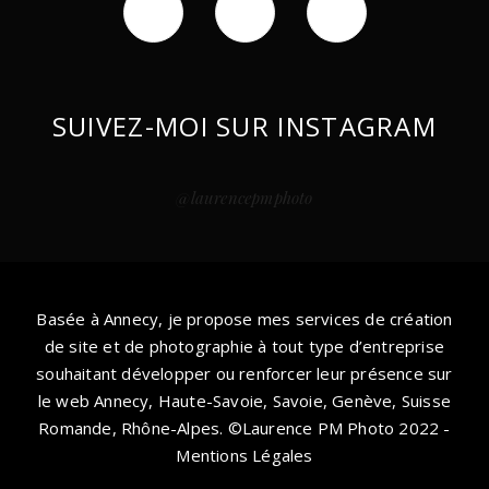
SYLVIANE R.
SUIVEZ-MOI SUR INSTAGRAM
@laurencepmphoto
Laurence a été très réactive pour la
mise en place de notre premier
Basée à Annecy, je propose mes services de création
Rdv. Spécialiste des photos dans le
de site et de photographie à tout type d’entreprise
souhaitant développer ou renforcer leur présence sur
domaine de l’Immobilier je la
le web Annecy, Haute-Savoie, Savoie, Genève, Suisse
recommande à 100%
Romande, Rhône-Alpes. ©
Laurence PM Photo 2022 -
Mentions Légales
GISÈLE D.