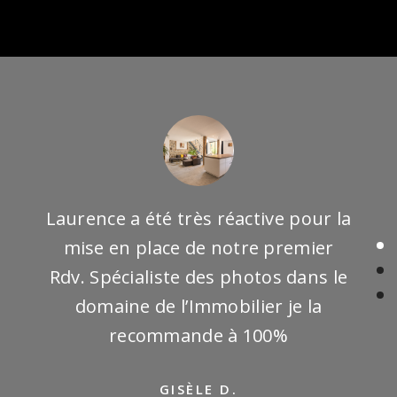
SYLVIANE R.
Laurence a été très réactive pour la
mise en place de notre premier
Rdv. Spécialiste des photos dans le
domaine de l’Immobilier je la
recommande à 100%
GISÈLE D.