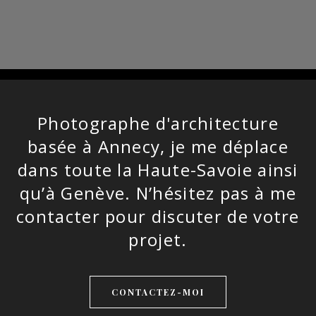
Photographe d'architecture
basée à Annecy, je me déplace
It was a real pleasure to work with
dans toute la Haute-Savoie ainsi
Laurence. She has a great eye and
qu’à Genève. N’hésitez pas à me
attention to detail and I am really
contacter pour discuter de votre
pleased with photographs
projet.
produced to promote my ski
chalet.
CONTACTEZ-MOI