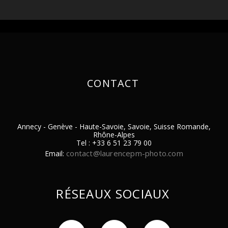
FRAN DUNCOMBE
CONTACT
Très bon contact avec Laurence, sa
Annecy - Genève - Haute-Savoie, Savoie, Suisse Romande,
réactivité et son professionnalisme
Rhône-Alpes
Tel : +33 6 51 23 79 00
font vraiment la différence. La
contact@laurencepm-photo.com
Email:
visite virtuelle 3D est bluffante. J’ai
d’ailleurs recommandé Laurence à
RÉSEAUX SOCIAUX
deux de mes clients.