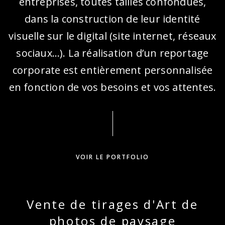
entreprises, toutes tailles confondues,
dans la construction de leur identité
visuelle sur le digital (site internet, réseaux
sociaux…). La réalisation d’un reportage
corporate est entièrement personnalisée
en fonction de vos besoins et vos attentes.
Laurence a été très réactive pour la
mise en place de notre premier
Rdv. Spécialiste des photos dans le
VOIR LE PORTFOLIO
domaine de l’Immobilier je la
recommande à 100%
Vente de tirages d'Art de
photos de paysage
GISÈLE D.