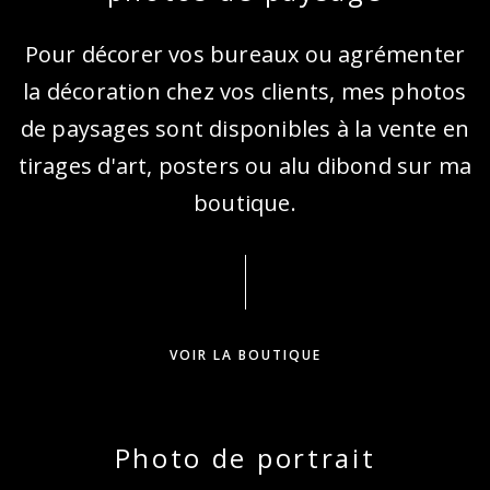
Pour décorer vos bureaux ou agrémenter
la décoration chez vos clients, mes photos
de paysages sont disponibles à la vente en
tirages d'art, posters ou alu dibond sur ma
boutique.
It was a real pleasure to work with
Laurence. She has a great eye and
attention to detail and I am really
pleased with photographs
VOIR LA BOUTIQUE
produced to promote my ski
chalet.
Photo de portrait