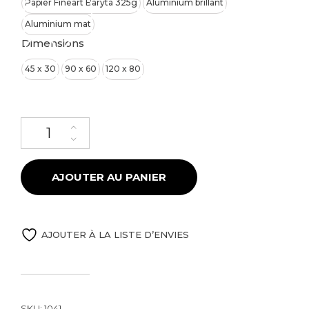
Papier Fineart Baryta 325g
Aluminium brillant
Aluminium mat
Dimensions
45 x 30
90 x 60
120 x 80
quantité de Lac d'Annecy aux couleurs d'automne
AJOUTER AU PANIER
AJOUTER À LA LISTE D’ENVIES
SKU:
1041