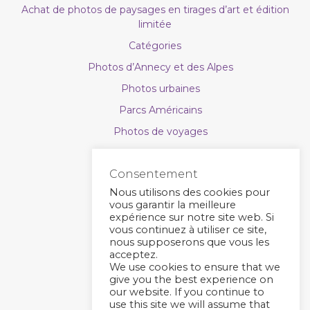
Achat de photos de paysages en tirages d’art et édition
limitée
Catégories
Photos d’Annecy et des Alpes
Photos urbaines
Parcs Américains
Photos de voyages
Photos de nature
Consentement
Astrophoto
Nous utilisons des cookies pour
Calendriers photo
vous garantir la meilleure
expérience sur notre site web. Si
Bons cadeaux
vous continuez à utiliser ce site,
Types de supports
nous supposerons que vous les
acceptez.
Contact
We use cookies to ensure that we
give you the best experience on
Actus
our website. If you continue to
use this site we will assume that