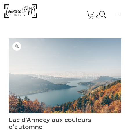
Skip
to
Tog
content
0
nav
Lac d’Annecy aux couleurs
d’automne