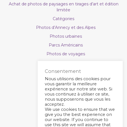
Achat de photos de paysages en tirages d’art et édition
limitée
Catégories
Photos d’Annecy et des Alpes
Photos urbaines
Parcs Américains
Photos de voyages
Photos de nature
Consentement
Astrophoto
Nous utilisons des cookies pour
Calendriers photo
vous garantir la meilleure
expérience sur notre site web. Si
Bons cadeaux
vous continuez à utiliser ce site,
Types de supports
nous supposerons que vous les
acceptez.
Contact
We use cookies to ensure that we
give you the best experience on
Actus
our website. If you continue to
use this site we will assume that