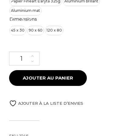
Papier Fineart Baryta 325g
Aluminium brillant
Aluminium mat
Dimensions
45 x 30
90 x 60
120 x 80
quantité de Golden Gate Bridge et la Grande Ourse
AJOUTER AU PANIER
AJOUTER À LA LISTE D’ENVIES
SKU:
1046