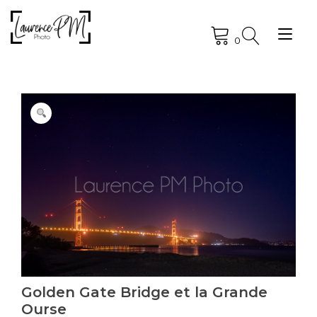
Skip
to
Tog
content
0
nav
Golden Gate Bridge et la Grande
Ourse