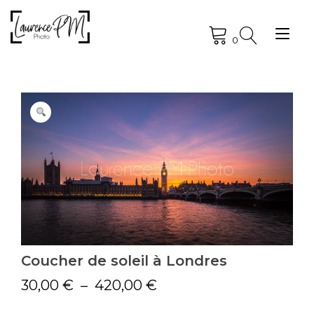
Skip
to
Tog
content
0
nav
Coucher de soleil à Londres
Plage
30,00
€
–
420,00
€
de