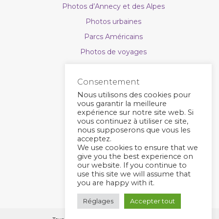
Photos d’Annecy et des Alpes
Photos urbaines
Parcs Américains
Photos de voyages
Photos de nature
Consentement
Astrophoto
Nous utilisons des cookies pour
Calendriers photo
vous garantir la meilleure
expérience sur notre site web. Si
Bons cadeaux
vous continuez à utiliser ce site,
Types de supports
nous supposerons que vous les
acceptez.
Contact
We use cookies to ensure that we
give you the best experience on
Actus
our website. If you continue to
use this site we will assume that
you are happy with it.
Réglages
Accepter tout