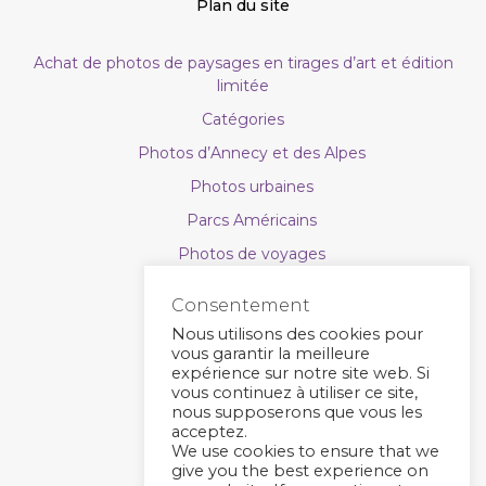
Plan du site
Achat de photos de paysages en tirages d’art et édition
limitée
Catégories
Photos d’Annecy et des Alpes
Photos urbaines
Parcs Américains
Photos de voyages
Photos de nature
Consentement
Astrophoto
Nous utilisons des cookies pour
vous garantir la meilleure
Calendriers photo
expérience sur notre site web. Si
Bons cadeaux
vous continuez à utiliser ce site,
nous supposerons que vous les
Types de supports
acceptez.
We use cookies to ensure that we
Contact
give you the best experience on