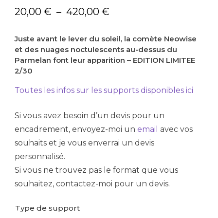
Plage
20,00
€
–
420,00
€
de
Juste avant le lever du soleil, la comète Neowise
prix :
et des nuages noctulescents au-dessus du
20,00 €
Parmelan font leur apparition – EDITION LIMITEE
à
2/30
420,00 €
Toutes les infos sur les supports disponibles ici
Si vous avez besoin d’un devis pour un
encadrement, envoyez-moi un
email
avec vos
souhaits et je vous enverrai un devis
personnalisé.
Si vous ne trouvez pas le format que vous
souhaitez, contactez-moi pour un devis.
Type de support