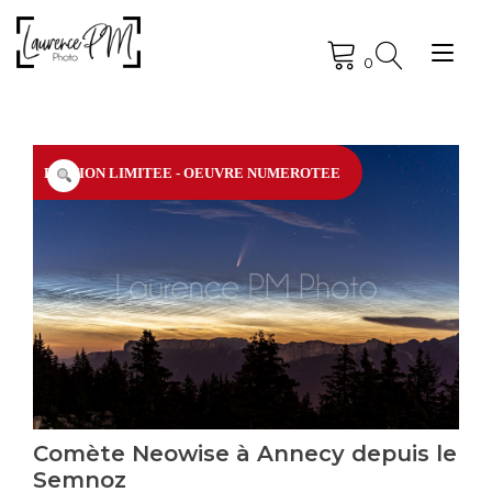
Skip
to
Tog
content
0
nav
EDITION LIMITEE - OEUVRE NUMEROTEE
Comète Neowise à Annecy depuis le
Semnoz